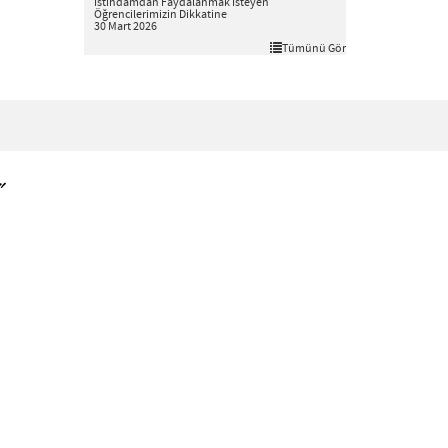
İstihdamdan Faydalanmak İsteyen
Öğrencilerimizin Dikkatine
30 Mart 2026
Tümünü Gör