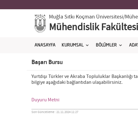
Muğla Sıtkı Koçman Üniversitesi
/Mühen
Mühendislik Fakültes
ANASAYFA
KURUMSAL
BÖLÜMLER
ADA
Başarı Bursu
Yurtdışı Türkler ve Akraba Topluluklar Başkanlığı ta
bilgiye aşağıdaki bağlantıdan ulaşabilirsiniz.
Duyuru Metni
Son Güncelleme : 21.11.2024 11:27