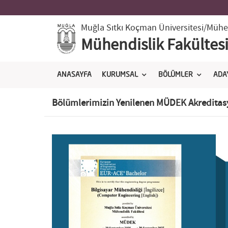
Muğla Sıtkı Koçman Üniversitesi
/Mühen
Mühendislik Fakültes
ANASAYFA
KURUMSAL
BÖLÜMLER
ADA
Bölümlerimizin Yenilenen MÜDEK Akreditasy