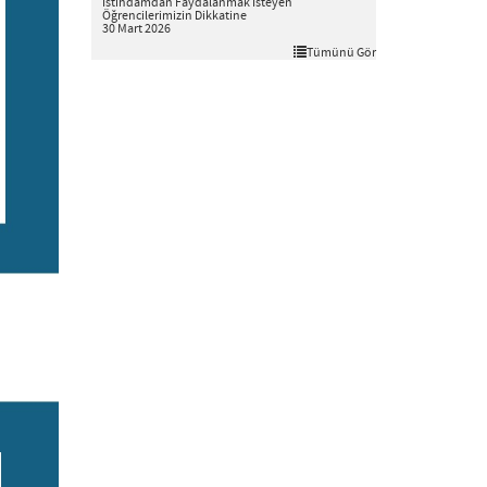
İstihdamdan Faydalanmak İsteyen
Öğrencilerimizin Dikkatine
30 Mart 2026
Tümünü Gör