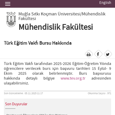
English
Muğla Sıtkı Koçman Üniversitesi
/Mühendislik
Fakültesi
Mühendislik Fakültesi
Türk Eğitim Vakfı Bursu Hakkında
Türk Eğitim Vakfı tarafından 2025-2026 Eğitim-Öğretim Yılında
öğrencilere verilecek burs için başvuru tarihleri 15 Eylül- 9
Ekim 2025 olarak belirlenmiştir. Burs başvurusu
hakkında detaylı bilgiye
www.tev.org.tr
adresinden
ulaşabilirsiniz.
Son Güncelleme : 05.11.2025 11:17
Okunma Sayısı : 971
Son Duyurular