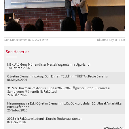
Son Güncelleme : 16.12.2024 15:46
Okunma Sayısı : 1400
Son Haberler
MSKÜ’lü Genç Mühendisler Meslek Yaşamlarına Uğurlandı
18 Haziran 2026
Öğretim Elemanımız Araş. Gör. Emrah TELLİ'nin TÜBİTAK Proje Başarısı
06 Mayıs 2026
31. Sıtkı Koçman Rektörlük Kupası 2025-2026 Öğrenci Futbol Turnuvası
Şampiyonu Mühendislik Fakültesi
22 Nisan 2026
Mezunumuz ve Eski Öğretim Elemanımız Dr. Göksu Uslular, 10. Ulusal Antarktika
Bilim Seferinde
25 Şubat 2026
2025 Yılı Fakülte Akademik Kurulu Toplantısı Yapıldı
02 Ocak 2026
Tümünü Gör