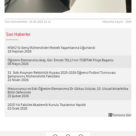
Son Güncelleme : 25.08.2025 10:12
Okunma Sayısı : 1044
Son Haberler
MSKÜ’lü Genç Mühendisler Meslek Yaşamlarına Uğurlandı
18 Haziran 2026
Öğretim Elemanımız Araş. Gör. Emrah TELLİ'nin TÜBİTAK Proje Başarısı
06 Mayıs 2026
31. Sıtkı Koçman Rektörlük Kupası 2025-2026 Öğrenci Futbol Turnuvası
Şampiyonu Mühendislik Fakültesi
22 Nisan 2026
Mezunumuz ve Eski Öğretim Elemanımız Dr. Göksu Uslular, 10. Ulusal Antarktika
Bilim Seferinde
25 Şubat 2026
2025 Yılı Fakülte Akademik Kurulu Toplantısı Yapıldı
02 Ocak 2026
Tümünü Gör